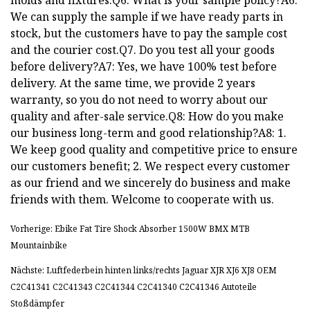
molds and fixtures.Q6. What is your sample policy?A6:
We can supply the sample if we have ready parts in
stock, but the customers have to pay the sample cost
and the courier cost.Q7. Do you test all your goods
before delivery?A7: Yes, we have 100% test before
delivery. At the same time, we provide 2 years
warranty, so you do not need to worry about our
quality and after-sale service.Q8: How do you make
our business long-term and good relationship?A8: 1.
We keep good quality and competitive price to ensure
our customers benefit; 2. We respect every customer
as our friend and we sincerely do business and make
friends with them. Welcome to cooperate with us.
Vorherige: Ebike Fat Tire Shock Absorber 1500W BMX MTB
Mountainbike
Nächste: Luftfederbein hinten links/rechts Jaguar XJR XJ6 XJ8 OEM
C2C41341 C2C41343 C2C41344 C2C41340 C2C41346 Autoteile
Stoßdämpfer