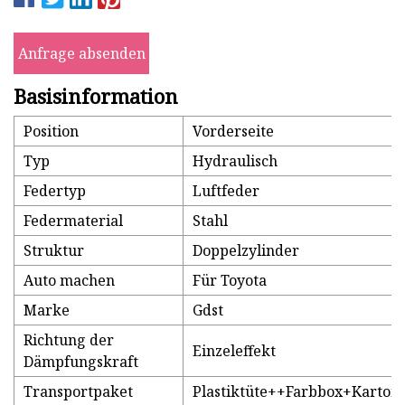
Anfrage absenden
Basisinformation
Position
Vorderseite
Typ
Hydraulisch
Federtyp
Luftfeder
Federmaterial
Stahl
Struktur
Doppelzylinder
Auto machen
Für Toyota
Marke
Gdst
Richtung der
Einzeleffekt
Dämpfungskraft
Transportpaket
Plastiktüte++Farbbox+Karton