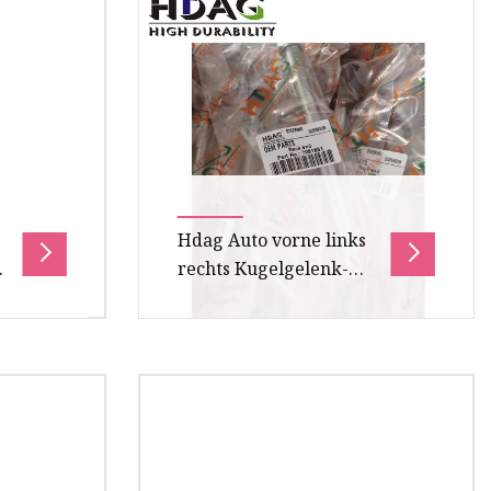
Autoaufhängungsteile
Elektrische Teile Karosserieteile
Motorteile und Zub
Hdag Auto vorne links
rechts Kugelgelenk-
Rack-Ende für Mazda
929 OEM H330-32-240,
H33032240, EV300
Rack-
Rack-Ende für Mazda 929 1HDAG
LLA/WISH
Auto vorne links rechts
oduktbeschreibung
Kugelgelenk Rack-Ende für
p
MAZDA 929 OEM H330-32-240,
H33032240, EV