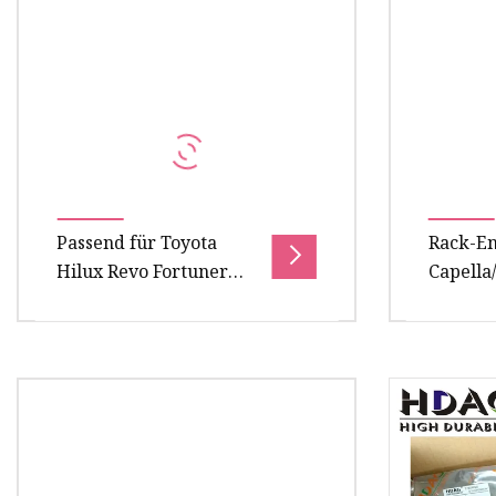
SW3W D102-32-250A D102-32-
ein Han
250 Produktbeschreibung RE-
um Fabri
1553R-C
Handels
Passend für Toyota
Rack-En
Hilux Revo Fortuner
Capella/
2015–2018
B093-32
Lenkstangenende
B09332
45503-0K130
Produktinformationen Bild des
Produkt
Produkts Unser
Zahnsta
Vorteil1.Langjährige Erfahrung
sich um 
als professioneller
Aufhäng
Fertigungslieferant.2.U
Ausgleic