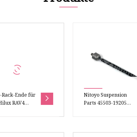
Stoßdämpferspule
Einrohr-Stoßdämpfer
Schraubenfeder
Steuerarm
Toyota-Querlenker
Nissan-Querlenker
Honda-Querlenker
l-Rack-Ende für
Nitoyo Suspension
Hilux RAV4
Parts 45503-19205
9055
Zahnstangenende für
Toyota Corolla
PRODUKTE AFQ Q1.
Weitere Hot Sale
es sich bei Ihnen um
Spurstangenköpfe konta