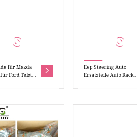
delsunternehmen oder
Sie uns bitte
k A: Wir sind mit dem
de für Mazda
Eep Steering Auto
für Ford Telstar
Ersatzteile Auto Rack
-240 /
End für Toyota Corolla
240
Zze122 45503-19255
beschreibung:
Übersicht Autozubehör-
ngenende. Es handelt
Ende für TOYOTA CORO
das Gelenkteil, das die
NZE120/ZZE122/ANE10Pr
ung und die
Detaillierte Fotos Haupt
hsstange ve