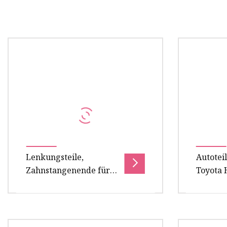
Lenkungsteile,
Autotei
Zahnstangenende für
Toyota 
Mazda Demio Sw3w
45503-4
D102-32-250A D102-32-
250
Übersicht Zahnstangenende der
ANDERE 
Lenkungsteile für MAZDA DEMIO
Handelt 