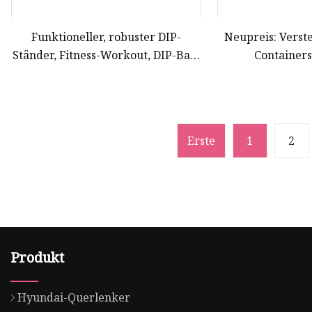
Funktioneller, robuster DIP-
Neupreis: Verst
Ständer, Fitness-Workout, DIP-Bar-
Containers
Station, Stabilisator, Parallette-
Frachtl
Push-up-Ständer für Fitness
Ladungsverri
Erste
1
2
Produkt
Hyundai-Querlenker