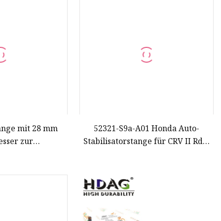
ange mit 28 mm
52321-S9a-A01 Honda Auto-
sser zur
Stabilisatorstange für CRV II Rd5,
isierung und
hohe Qualität
rnagelung