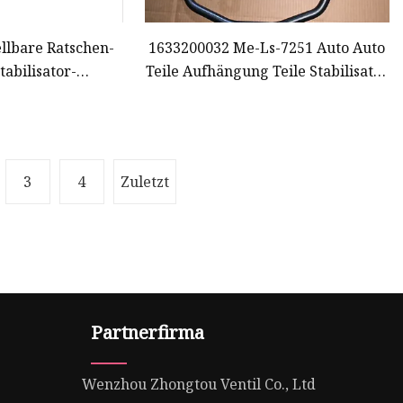
ellbare Ratschen-
1633200032 Me-Ls-7251 Auto Auto
tabilisator-
Teile Aufhängung Teile Stabilisator
ogistik-
Links Sway Bar für Benz
egelungsstange
3
4
Zuletzt
Partnerfirma
Wenzhou Zhongtou Ventil Co., Ltd