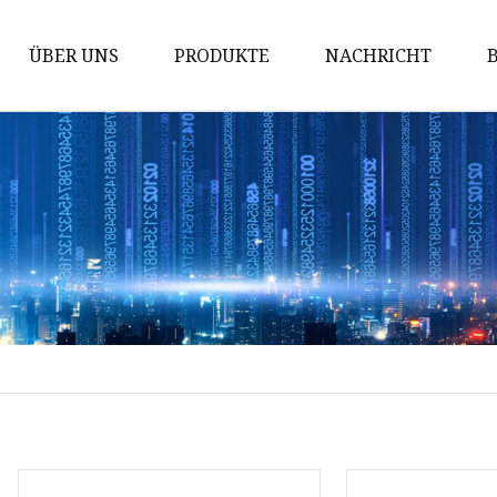
ÜBER UNS
PRODUKTE
NACHRICHT
Hyundai-Querlenker
Kia-Querlenker
Kugelgelenk und
Zahnstangenende
Kugelgelenk des Querlenkers
Spurstangenkopf
Rack-Ende
Stabilisatorstange
Schockabsorber
Stoßdämpfer komplett