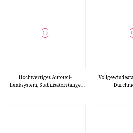
Stoßdämpferspule
Einrohr-Stoßdämpfer
Schraubenfeder
Steuerarm
Toyota-Querlenker
Nissan-Querlenker
Honda-Querlenker
Hochwertiges Autoteil-
Vollgewindest
Lenksystem, Stabilisatorstange
Durchme
zum Verkauf
Hangstabil
Bodenve