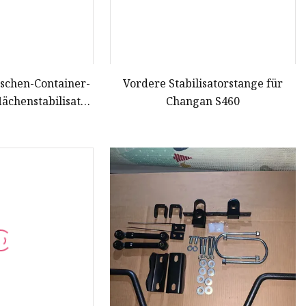
tschen-Container-
Vordere Stabilisatorstange für
ächenstabilisator,
Changan S460
tikkontrolle,
elungsstange