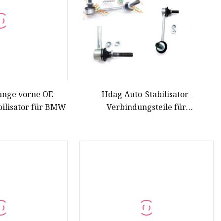
tange vorne OE
Hdag Auto-Stabilisator-
bilisator für BMW
Verbindungsteile für
Vorderradaufhängung 48820-
0K030, kompatibel mit Toyota
4runner Land Cruiser Prado Hilux
Vigo Pickup Fj Cruiser Lexus Gx