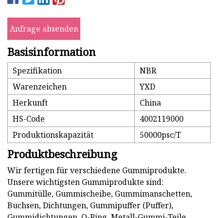
Anfrage absenden
Basisinformation
Spezifikation
NBR
Warenzeichen
YXD
Herkunft
China
HS-Code
4002119000
Produktionskapazität
50000psc/T
Produktbeschreibung
Wir fertigen für verschiedene Gummiprodukte.
Unsere wichtigsten Gummiprodukte sind:
Gummitülle, Gummischeibe, Gummimanschetten,
Buchsen, Dichtungen, Gummipuffer (Puffer),
Gummidichtungen, O-Ring, Metall-Gummi-Teile,