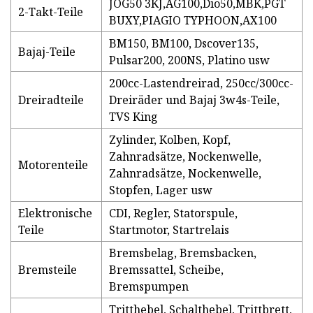
JOG50 3KJ,AG100,Dio50,MBK,PGT
2-Takt-Teile
BUXY,PIAGIO TYPHOON,AX100
BM150, BM100, Dscover135,
Bajaj-Teile
Pulsar200, 200NS, Platino usw
200cc-Lastendreirad, 250cc/300cc-
Dreiradteile
Dreiräder und Bajaj 3w4s-Teile,
TVS King
Zylinder, Kolben, Kopf,
Zahnradsätze, Nockenwelle,
Motorenteile
Zahnradsätze, Nockenwelle,
Stopfen, Lager usw
Elektronische
CDI, Regler, Statorspule,
Teile
Startmotor, Startrelais
Bremsbelag, Bremsbacken,
Bremsteile
Bremssattel, Scheibe,
Bremspumpen
Tritthebel, Schalthebel, Trittbrett,